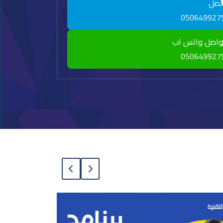
تصل
050649927
واصل واتس اب
050649927
برنام