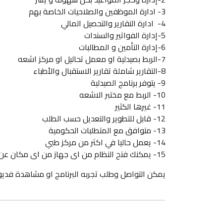
3- ادارة الموظفين والصلاحيات الخاصة بهم
4- ادارة التقارير والتحصيل المالي
5-إدارة الفواتير والسندات
6-إدارة التأمين و المطالبات
7-الربط بصيدلية او معمل تحاليل او مركز اشعه
8-التقارير شاملة تقارير الاستقبال والأطباء
9- يتوفر برنامج الصيدلية
10- الربط مع مختبر الاشعه
11- غيرها الكثير
12- قابل للتطوير والتعديل حسب الطلب
13- متوافق مع المتطلبات الحكومية
14- يعمل حاليا في اكثر من مركز طبي
15- يمكنك فتح النظام من اى جهاز من اى مكان عن طريق الانترنت
يمكن التواصل وطلب تجربه البرنامج او مشاهدة فدي