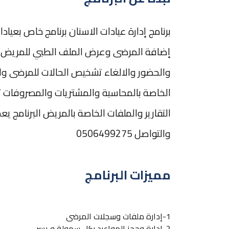
برنامج إدارة عيادات الاسنان برنامج خاص بعي
إضافة المرضى وعرض الملف الطبي للمريض وا
والحضور والالغاء تشخيص الحالات للمرضى واضاف
الخاصة بالمحاسبة والمشتريات والمصروفات تق
التقارير والملفات الخاصة بالمريض البرنامج يع
والتواصل 0506499275
مميزات البرنامج
1-إدارة ملفات وسجلات المرضى
2-إدارة وحجز المواعيد بكل سهولة و يسر