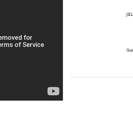
تظار
اسة