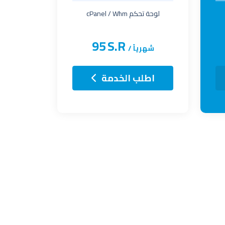
لوحة تحكم cPanel / Whm
95
S.R
شهرياً /
اطلب الخدمة