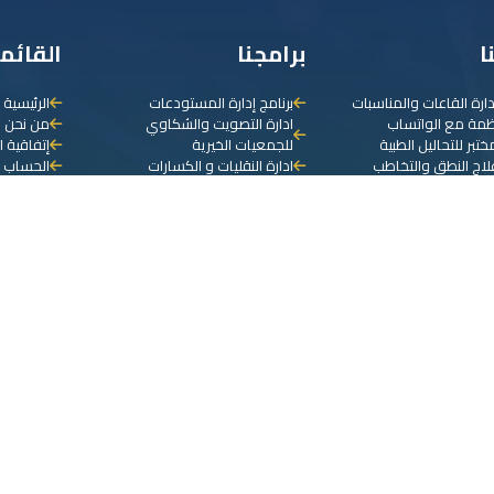
ا
برامجنا
القائم
دارة القاعات والمناسبات
برنامج إدارة المستودعات
الرئيسية
نظمة مع الواتساب
ادارة التصويت والشكاوي
من نحن
ختبر للتحاليل الطبية
للجمعيات الخيرية
إتفاقية ا
علاج النطق والتخاطب
ادارة النقليات و الكسارات
الحساب ا
تاجير المعدات و اللوازم
الابلاغ ع
ع هيئة الزكاة والدخل
مكاتب الايجار و العقارات
منطقة ال
إدارة المغاسل
برنامج ادارة الجمعيات الخيرية
إضافة تذ
دارة المكاتب السياحية
برنامج محاسب
سي للمحاسبة
برنامج إدارة العيادات الطبية
تولف لإدارة المدارس
برنامج إدارة عيادات الحجامة
دارة مراكز العلاج الطبيعي
برنامج إدارة عيادات الاسنان
دارة الصيدلية
الفاتورة الالكترونية
 المالية
برنامج الكاشير
دارة النقليات
برنامج المطاعم والمقاهي
دارة العقارات
برنامج إدارة العيادات البيطرية
دارة التقسيط
برنامج إدارة محلات الخياطة
إدارة مكاتب الاستقدام
برنامج إدارة السجلات الطبية
لخياط
عيادات التجميل والليزر
دورات التعليمية والطلاب
الصادر و الوارد