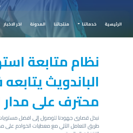
ح
الرئيسية
خدماتنا
منتجاتنا
المدونة
اخر الاخبار
نظام متابعة است
الباندويث يتابعه 
محترف على مدار 
نبذل قصارى جهودنا للوصول إلى افضل مستويات 
طريق التعامل الآلي مع معطيات الخوادم على مد