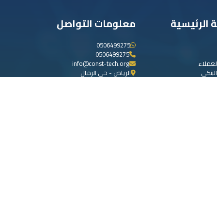
ة الرئيسية
معلومات التواصل
0506499275
0506499275
لعملاء
info@const-tech.org
لبنكي
الرياض - حي الرمال
ن إساءة
عملاء
كرة