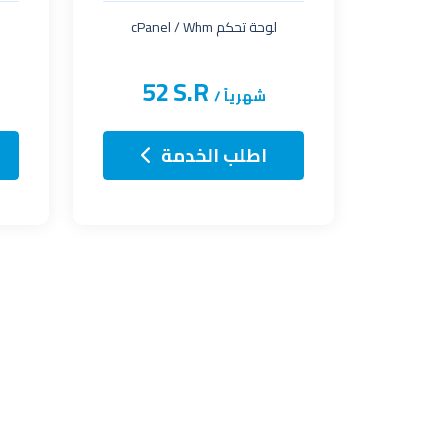
لوحة تحكم cPanel / Whm
52
S.R
شهرياً /
اطلب الخدمة